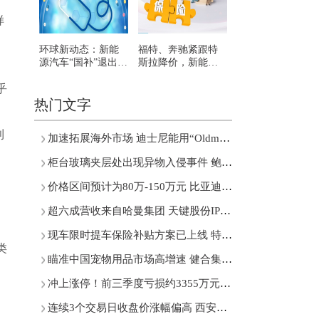
样
环球新动态：新能
福特、奔驰紧跟特
源汽车“国补”退出倒
斯拉降价，新能源
计时：车企“限时保
汽车到底要涨价还
乎
价”追赶窗口期，不
是降价？:热讯
少消费者抓紧“上车”
热门文字
利
加速拓展海外市场 迪士尼能用“Oldmoney”主题公园续写神话吗？
柜台玻璃夹层处出现异物入侵事件 鲍师傅糕点致歉
价格区间预计为80万-150万元 比亚迪开始“仰望星空”
超六成营收来自哈曼集团 天键股份IPO最终能否过关？
现车限时提车保险补贴方案已上线 特斯拉再打降价牌
类
瞄准中国宠物用品市场高增速 健合集团引入“Zesty Paws快乐一爪”
冲上涨停！前三季度亏损约3355万元 乾景园林多次筹划易主
连续3个交易日收盘价涨幅偏高 西安饮食回应股票交易异常波动