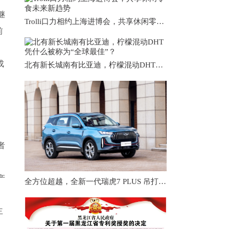
继
Trolli口力相约上海进博会，共享休闲零食未来新趋势
前
成
北有新长城南有比亚迪，柠檬混动DHT凭什么被称为“全球最佳”？
者
产
全方位超越，全新一代瑞虎7 PLUS 吊打本田CR-V
主