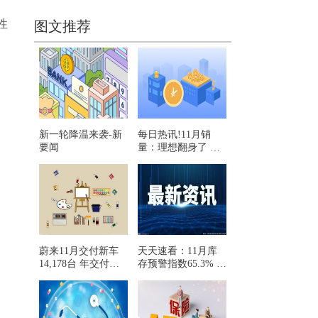
性
图文推荐
新一轮降温来袭-新
每日热讯!11月销
要闻
量：理想翻身了 五
品牌进入10万台俱
乐部
蔚来11月交付新车
天天速看：11月库
14,178台 年交付超
存预警指数65.3% 预
过10万台-今日快看
计终端销量170万辆
左右