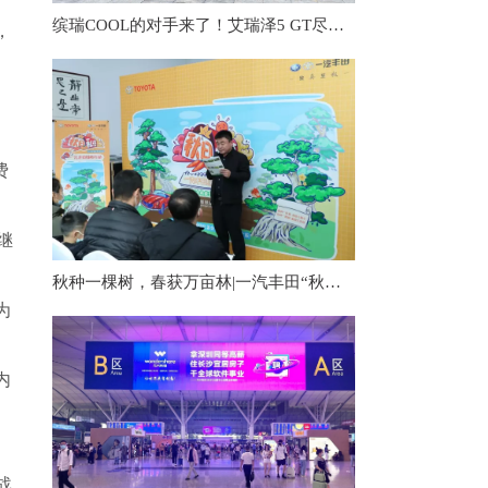
缤瑞COOL的对手来了！艾瑞泽5 GT尽显战斗范儿，这才是热血青年的梦想
，
费
了
继
秋种一棵树，春获万亩林|一汽丰田“秋日私语”活动播种秋日希望
为
内
战