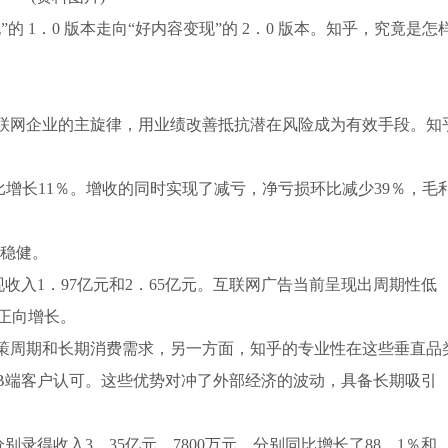
 1．0 版本走向“好内容变现”的 2．0 版本。知乎，究竟是怎
联网企业的主旋律，用业绩改善抵抗潜在风险成为有效手段。知
。
比增长11％。增收的同时实现了减亏，净亏损环比减少39％，毛
了稳健。
收入1．97亿元和2．65亿元。互联网广告当前呈现出周期性低
持正向增长。
策周期和长期消费需求，另一方面，知乎的专业性在这些垂直品
B端客户认可。这些优势对冲了外部经济的波动，具备长期吸引
录得收入3．35亿元、7800万元，分别同比增长了88．1％和