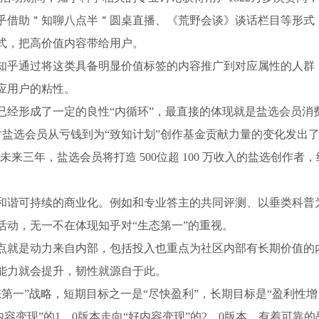
知乎借助＂知聊八点半＂圆桌直播、《荒野会谈》谈话栏目等形式
式，把高价值内容带给用户。
知乎通过将这类具备明显价值标签的内容推广到对应属性的人群
应用户的粘性。
已经形成了一定的良性“内循环”，最直接的体现就是盐选会员消
对盐选会员从亏钱到为“致知计划”创作基金贡献力量的变化发出
”未来三年，盐选会员将打造 500位超 100 万收入的盐选创作者，
和谐可持续的商业化。例如和专业答主的共同评测、以垂类科普
活动，无一不在体现知乎对“生态第一”的重视。
点就是动力来自内部，包括投入也重点为社区内部有长期价值的
能力就会提升，韧性就源自于此。
态第一”战略，短期目标之一是“尽快盈利”，长期目标是“盈利性增
内容变现”的1．0版本走向“好内容变现”的2．0版本，有着可靠的