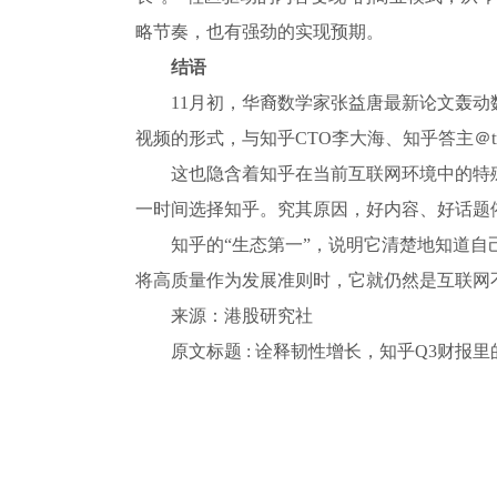
略节奏，也有强劲的实现预期。
结语
11月初，华裔数学家张益唐最新论文轰
视频的形式，与知乎CTO李大海、知乎答主＠tra
这也隐含着知乎在当前互联网环境中的特
一时间选择知乎。究其原因，好内容、好话题
知乎的“生态第一”，说明它清楚地知道
将高质量作为发展准则时，它就仍然是互联网
来源：港股研究社
原文标题 : 诠释韧性增长，知乎Q3财报
关键词：
知乎财报
灯塔计划
盐选创作者