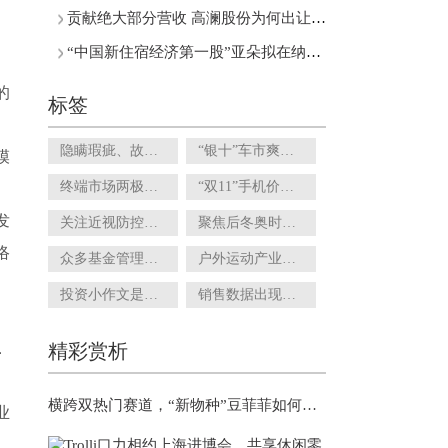
贡献绝大部分营收 高澜股份为何出让东莞硅翔控股权？
“中国新住宿经济第一股”亚朵拟在纳斯达克挂牌上市
的
标签
隐瞒瑕疵、故意夸大……玉石等小众直播还能跑出来吗?
“银十”车市爽约！10月乘用车市场零售量环比下滑4.3%
模
终端市场两极分化明显 供销社能成为区域型酒企的最佳助攻吗？
“双11”手机价格跳水 厂商如何刺激手机用户换机欲望？
发
关注近视防控市场：OK镜集采提上日程 离焦软镜等竞品涌现
聚焦后冬奥时代：国家高山滑雪中心雪场预告月底开板
络
众多基金管理人争相发行 震荡市下短债基金受追捧
户外运动产业发展规划来了！拟推公建民营模式提高建设运营效率
投资小作文是口毒鸡汤 作者大多存在灰色利益
销售数据出现负增长 设计本土化的阿迪达斯还能翻身吗？
．
．
精彩赏析
横跨双热门赛道，“新物种”豆菲菲如何引爆市场？
业