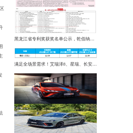
区
升
黑龙江省专利奖获奖名单公示，乾佰纳被授予银奖！
用
主
满足全场景需求！艾瑞泽8、星瑞、长安UNI-V同台竞技你选谁
发
法