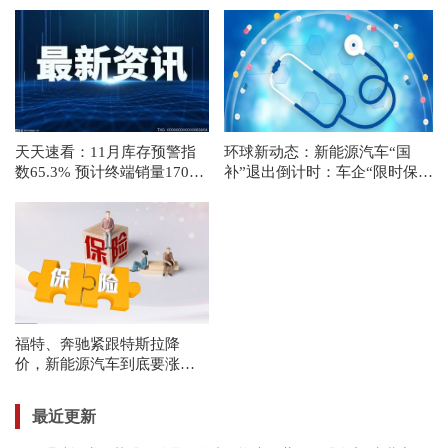
天天速看：11月库存预警指
环球新动态：新能源汽车“国
数65.3% 预计终端销量170万
补”退出倒计时：车企“限时保
辆左右
价”追赶窗口期，不少消费者抓
紧“上车”
福特、奔驰紧跟特斯拉降
价，新能源汽车到底要涨价
还是降价？:热讯
最近更新