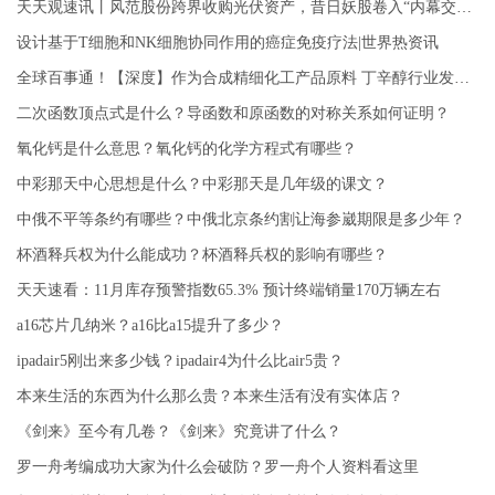
天天观速讯丨风范股份跨界收购光伏资产，昔日妖股卷入“内幕交易”风波
设计基于T细胞和NK细胞协同作用的癌症免疫疗法|世界热资讯
全球百事通！【深度】作为合成精细化工产品原料 丁辛醇行业发展面临挑战
二次函数顶点式是什么？导函数和原函数的对称关系如何证明？
氧化钙是什么意思？氧化钙的化学方程式有哪些？
中彩那天中心思想是什么？中彩那天是几年级的课文？
中俄不平等条约有哪些？中俄北京条约割让海参崴期限是多少年？
杯酒释兵权为什么能成功？杯酒释兵权的影响有哪些？
天天速看：11月库存预警指数65.3% 预计终端销量170万辆左右
a16芯片几纳米？a16比a15提升了多少？
ipadair5刚出来多少钱？ipadair4为什么比air5贵？
本来生活的东西为什么那么贵？本来生活有没有实体店？
《剑来》至今有几卷？《剑来》究竟讲了什么？
罗一舟考编成功大家为什么会破防？罗一舟个人资料看这里