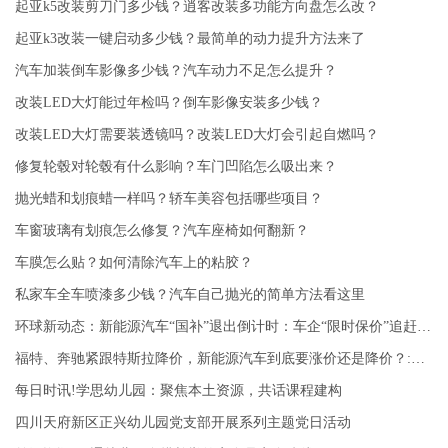
起亚k5改装剪刀门多少钱？逍客改装多功能方向盘怎么改？
起亚k3改装一键启动多少钱？最简单的动力提升方法来了
汽车加装倒车影像多少钱？汽车动力不足怎么提升？
改装LED大灯能过年检吗？倒车影像安装多少钱？
改装LED大灯需要装透镜吗？改装LED大灯会引起自燃吗？
修复轮毂对轮毂有什么影响？车门凹陷怎么吸出来？
抛光蜡和划痕蜡一样吗？轿车美容包括哪些项目？
车窗玻璃有划痕怎么修复？汽车座椅如何翻新？
车膜怎么贴？如何清除汽车上的粘胶？
私家车全车喷漆多少钱？汽车自己抛光的简单方法看这里
环球新动态：新能源汽车“国补”退出倒计时：车企“限时保价”追赶窗口期，不少消费者抓紧“上车”
福特、奔驰紧跟特斯拉降价，新能源汽车到底要涨价还是降价？:热讯
每日时讯!学思幼儿园：聚焦本土资源，共话课程建构
四川天府新区正兴幼儿园党支部开展系列主题党日活动