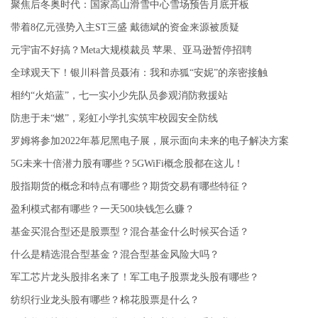
聚焦后冬奥时代：国家高山滑雪中心雪场预告月底开板
带着8亿元强势入主ST三盛 戴德斌的资金来源被质疑
元宇宙不好搞？Meta大规模裁员 苹果、亚马逊暂停招聘
全球观天下！银川科普员聂洧：我和赤狐“安妮”的亲密接触
相约“火焰蓝”，七一实小少先队员参观消防救援站
防患于未“燃”，彩虹小学扎实筑牢校园安全防线
罗姆将参加2022年慕尼黑电子展，展示面向未来的电子解决方案
5G未来十倍潜力股有哪些？5GWiFi概念股都在这儿！
股指期货的概念和特点有哪些？期货交易有哪些特征？
盈利模式都有哪些？一天500块钱怎么赚？
基金买混合型还是股票型？混合基金什么时候买合适？
什么是精选混合型基金？混合型基金风险大吗？
军工芯片龙头股排名来了！军工电子股票龙头股有哪些？
纺织行业龙头股有哪些？棉花股票是什么？