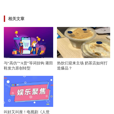
相关文章
与“高仿”“A货”等词挂钩 莆田
热饮们迎来主场 奶茶店如何打
鞋发力原创转型
造爆品？
叫好又叫座！电视剧《人世