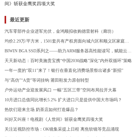
间》斩获金鹰奖四项大奖
最近更新
汽车零部件企业进军光伏，金鸿顺拟收购德雷射科（廊坊）
均价2.29万/平方米，1501套共有产权房面向城六区和顺义区家庭申购
BIWIN BGA SSD系列之——助力ARM服务器高性能读写，赋能云手机畅快体验
天天新动态：百时美施贵宝携“中国2030战略”深化“内外双循环”策略
一年一度的“双11”来了！银行在垂直化消费场景祭出诸多“新招”
与“高仿”“A货”等词挂钩 莆田鞋发力原创转型
户外运动产业迎发展风口 一幅“五区三带”空间布局拉开大幕
10月进口总值同比增长5.2% 扩大进口只是提供中国大市场吗？
热饮们迎来主场 奶茶店如何打造爆品？
叫好又叫座！电视剧《人世间》斩获金鹰奖四项大奖
关注近视防控市场：OK镜集采提上日程 离焦软镜等竞品涌现